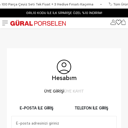
100 Parça Çeyiz Seti Tek Fiyat + 3 Hediye Fırsatı Kaçırma
•
🏷️ Tüm Ürünle
GRL10 KODU İLE İLK SİPARİŞE ÖZEL %10 İNDİRİM!
Hesabım
ÜYE GIRIŞI
ÜYE KAYIT
E-POSTA İLE GIRIŞ
TELEFON İLE GIRIŞ