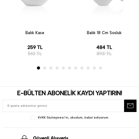
Balık Kase
Balık 18 Cm Sosluk
259
TL
484
TL
510
TL
893
TL
E-BÜLTEN ABONELİK KAYDI YAPTIRIN!
KVKK Sözleşmesi'ni
, okudum, kabul ediyorum.
Güvenli Alışveriş