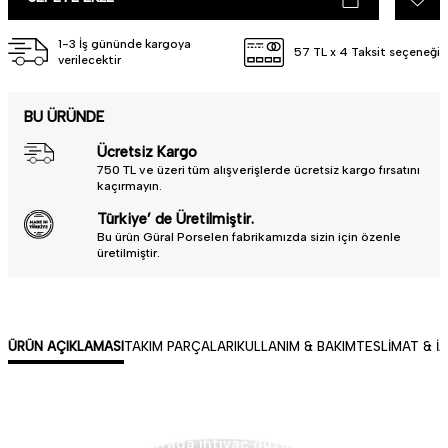
1-3 İş gününde kargoya
57 TL x 4 Taksit seçeneği
verilecektir
BU ÜRÜNDE
Ücretsiz Kargo
750 TL ve üzeri tüm alışverişlerde ücretsiz kargo fırsatını
kaçırmayın.
Türkiye’ de Üretilmiştir.
Bu ürün Güral Porselen fabrikamızda sizin için özenle
üretilmiştir.
ÜRÜN AÇIKLAMASI
TAKIM PARÇALARI
KULLANIM & BAKIM
TESLIMAT & İ
Profesyonellerin sofrada ihtiyaç duyduğu ışıltı, kalite ve