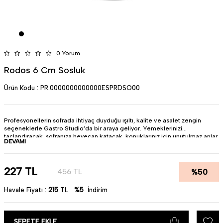
0 Yorum
Rodos 6 Cm Sosluk
Ürün Kodu :
PR.0000000000000ESPRDSO00
Profesyonellerin sofrada ihtiyaç duyduğu ışıltı, kalite ve asalet zengin
seçeneklerle Gastro Studio’da bir araya geliyor. Yemeklerinizi
taçlandıracak, sofranıza heyecan katacak, konuklarınız için unutulmaz anlar
DEVAMI
yaratacak parçalar arıyorsanız doğru yerdesiniz.• Ürün : Porselen• Ölçü : 6
cm• Renk : Beyaz• Miktar : 1 Adet• Pürüzsüz yüzeyi sayesinde lekelenme
yapmaz.• Bulaşık makinesinde kullanıma uygundur.• Türkiye'de
üretilmiştir.Güle güle kullanın.
227
TL
%
50
456
TL
Havale Fiyatı :
215
TL
%5
İndirim
SEPETE EKLE