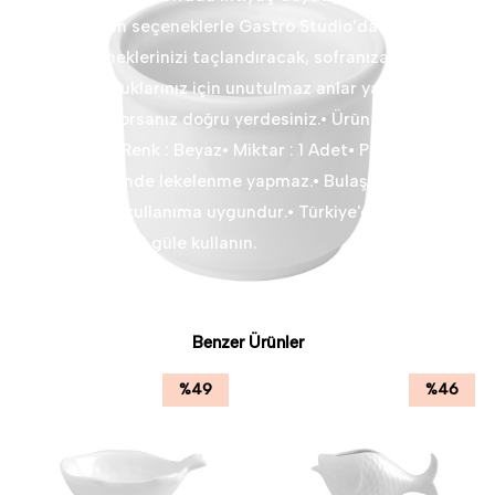
asalet zengin seçeneklerle Gastro Studio’da bir araya
geliyor. Yemeklerinizi taçlandıracak, sofranıza heyecan
katacak, konuklarınız için unutulmaz anlar yaratacak
parçalar arıyorsanız doğru yerdesiniz.• Ürün : Porselen•
Ölçü : 6 cm• Renk : Beyaz• Miktar : 1 Adet• Pürüzsüz
yüzeyi sayesinde lekelenme yapmaz.• Bulaşık
makinesinde kullanıma uygundur.• Türkiye'de
üretilmiştir.Güle güle kullanın.
Benzer Ürünler
%
49
%
46