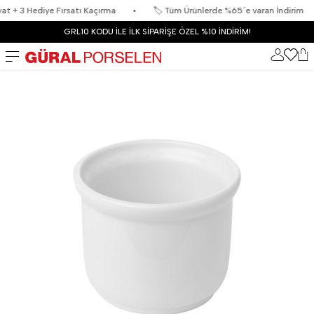
+ 3 Hediye Fırsatı Kaçırma
•
🏷️ Tüm Ürünlerde %65´e varan İndirim
•
GRL10 KODU İLE İLK SİPARİŞE ÖZEL %10 İNDİRİM!