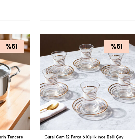
SEPETE EKLE
%
51
%
51
erin Tencere
Güral Cam 12 Parça 6 Kişilik İnce Belli Çay