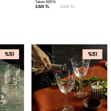
Takımı 50576
2.501
TL
5.133
TL
SEPETE EKLE
%
51
%
51