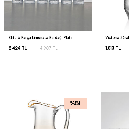
Elite 6 Parça Limonata Bardağı Platin
Victoria Süra
2.424
TL
4.987
TL
1.813
TL
SEPETE EKLE
SEPETE EK
%
51