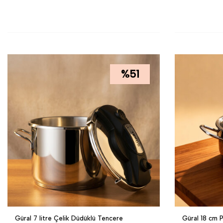
SEPETE EKLE
SEPETE EK
%
51
Güral 7 litre Çelik Düdüklü Tencere
Güral 18 cm 