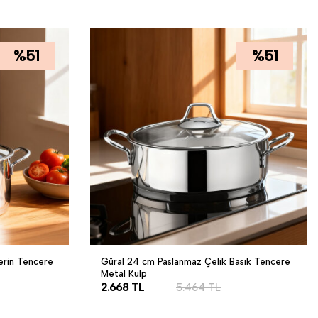
%
51
%
51
erin Tencere
Güral 24 cm Paslanmaz Çelik Basık Tencere
Metal Kulp
2.668
TL
5.464
TL