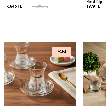
Metal Kulp
6.846
TL
14.086
TL
1.979
TL
SEPETE EKLE
SEPETE EK
%
51