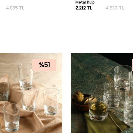
Metal Kulp
4.055
TL
2.212
TL
4.533
TL
LE
SEPETE EKLE
%
51