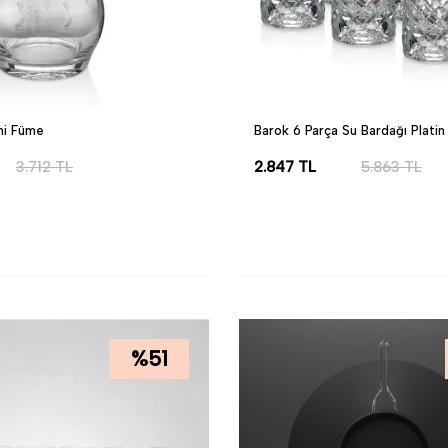
hi Füme
Barok 6 Parça Su Bardağı Platin
3.712
TL
2.847
TL
5.863
TL
LE
SEPETE EKLE
%
51