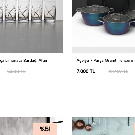
ça Limonata Bardağı Altın
Açelya 7 Parça Granit Tencere 
5.538
TL
7.000
TL
10.769
TL
LE
SEPETE EKLE
%
51