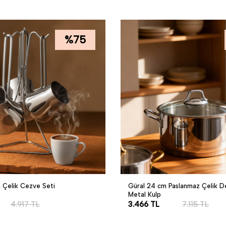
%
75
a Çelik Cezve Seti
Güral 24 cm Paslanmaz Çelik D
Metal Kulp
4.917
TL
3.466
TL
7.115
TL