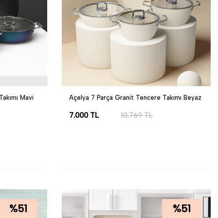
Takımı Mavi
Açelya 7 Parça Granit Tencere Takımı Beyaz
7.000
TL
10.769
TL
SEPETE EKLE
%
51
%
51