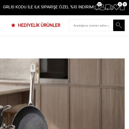
12
0
0
GRL10 KODU İLE İLK SİPARİŞE ÖZEL %10 İNDİRİM!
HEDİYELİK ÜRÜNLER