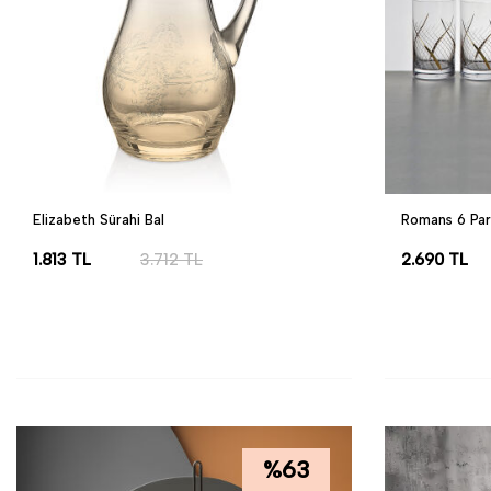
Elizabeth Sürahi Bal
Romans 6 Par
1.813
TL
3.712
TL
2.690
TL
SEPETE EKLE
SEPETE EK
%
63