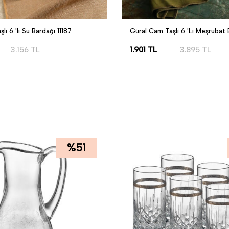
ı 6 'lı Su Bardağı 11187
Güral Cam Taşlı 6 'Lı Meşrubat 
3.156
TL
1.901
TL
3.895
TL
LE
SEPETE EKLE
%
51