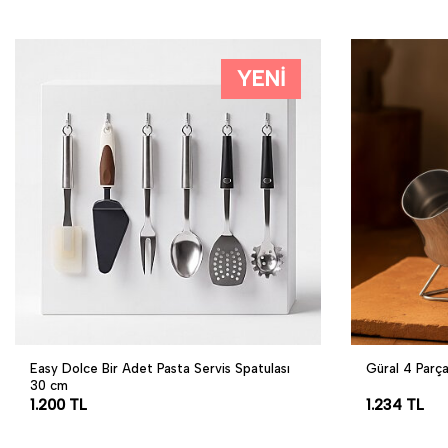
YENI
Easy Dolce Bir Adet Pasta Servis Spatulası
Güral 4 Parç
30 cm
1.200
TL
1.234
TL