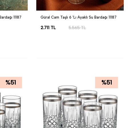
Bardağı 11187
Güral Cam Taşlı 6 'Lı Ayaklı Su Bardağı 11187
2.711
TL
5.565
TL
SEPETE EKLE
%
51
%
51