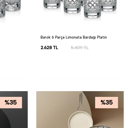
Barok 6 Parça Limonata Bardağı Platin
2.628
TL
5.409
TL
SEPETE EKLE
%
35
%
35