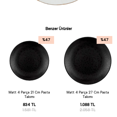
• Türkiye'de üretilmiştir.
Benzer Ürünler
%
47
%
47
Matt 4 Parça 21 Cm Pasta
Matt 4 Parça 27 Cm Pasta
Takımı
Takımı
834
TL
1.088
TL
1.581
TL
2.058
TL