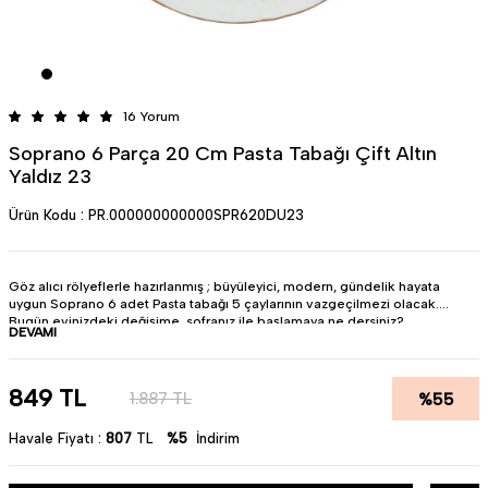
16 Yorum
Soprano 6 Parça 20 Cm Pasta Tabağı Çift Altın
Yaldız 23
Ürün Kodu :
PR.000000000000SPR620DU23
Göz alıcı rölyeflerle hazırlanmış ; büyüleyici, modern, gündelik hayata
uygun Soprano 6 adet Pasta tabağı 5 çaylarının vazgeçilmezi olacak.
Bugün evinizdeki değişime, sofranız ile başlamaya ne dersiniz?
DEVAMI
• Ürün : Porselen
• Renk :Beyaz
• Miktar : 6 kişilik
849
TL
%
55
1.887
TL
• Pürüzsüz yüzeyi sayesinde lekelenme yapmaz.
• Teslimat süresi 5 iş günüdür.
Havale Fiyatı :
807
TL
%5
İndirim
•Bulaşık makinesinda kullanıma uygundur.
• Türkiye'de üretilmiştir.