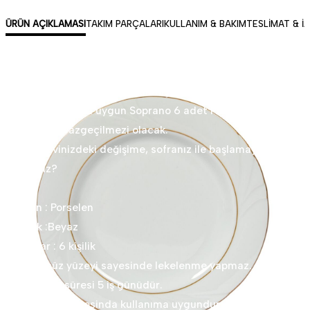
ÜRÜN AÇIKLAMASI
TAKIM PARÇALARI
KULLANIM & BAKIM
TESLIMAT & İ
Göz alıcı rölyeflerle hazırlanmış ; büyüleyici, modern,
gündelik hayata uygun Soprano 6 adet Pasta tabağı 5
çaylarının vazgeçilmezi olacak.
Bugün evinizdeki değişime, sofranız ile başlamaya ne
dersiniz?
• Ürün : Porselen
• Renk :Beyaz
• Miktar : 6 kişilik
• Pürüzsüz yüzeyi sayesinde lekelenme yapmaz.
• Teslimat süresi 5 iş günüdür.
•Bulaşık makinesinda kullanıma uygundur.