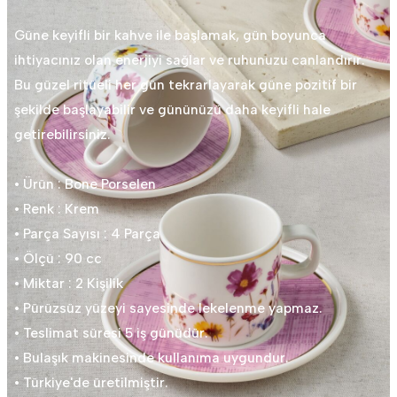
Güne keyifli bir kahve ile başlamak, gün boyunca
ihtiyacınız olan enerjiyi sağlar ve ruhunuzu canlandırır.
Bu güzel ritüeli her gün tekrarlayarak güne pozitif bir
şekilde başlayabilir ve gününüzü daha keyifli hale
getirebilirsiniz.
• Ürün : Bone Porselen
• Renk : Krem
• Parça Sayısı : 4 Parça
• Ölçü : 90 cc
• Miktar : 2 Kişilik
• Pürüzsüz yüzeyi sayesinde lekelenme yapmaz.
• Teslimat süresi 5 iş günüdür.
• Bulaşık makinesinde kullanıma uygundur.
• Türkiye'de üretilmiştir.