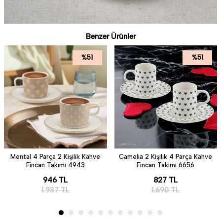
Benzer Ürünler
%
51
%
51
Mental 4 Parça 2 Kişilik Kahve
Camelia 2 Kişilik 4 Parça Kahve
Fincan Takımı 4943
Fincan Takımı 6656
946
TL
827
TL
1.937
TL
1.690
TL