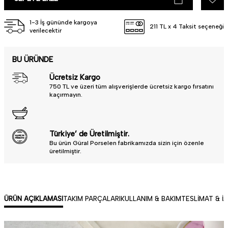
1-3 İş gününde kargoya
211 TL x 4 Taksit seçeneği
verilecektir
BU ÜRÜNDE
Ücretsiz Kargo
750 TL ve üzeri tüm alışverişlerde ücretsiz kargo fırsatını
kaçırmayın.
Türkiye’ de Üretilmiştir.
Bu ürün Güral Porselen fabrikamızda sizin için özenle
üretilmiştir.
ÜRÜN AÇIKLAMASI
TAKIM PARÇALARI
KULLANIM & BAKIM
TESLIMAT & İ