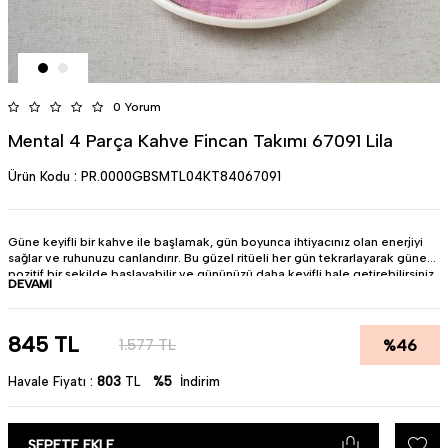
0 Yorum
Mental 4 Parça Kahve Fincan Takımı 67091 Lila
Ürün Kodu :
PR.0000GBSMTL04KT84067091
Güne keyifli bir kahve ile başlamak, gün boyunca ihtiyacınız olan enerjiyi
sağlar ve ruhunuzu canlandırır. Bu güzel ritüeli her gün tekrarlayarak güne
pozitif bir şekilde başlayabilir ve gününüzü daha keyifli hale getirebilirsiniz.
DEVAMI
• Ürün : Bone Porselen
• Renk : Krem
• Parça Sayısı : 4 Parça
845
TL
%
46
1.577
TL
• Ölçü : 90 cc
• Miktar : 2 Kişilik
Havale Fiyatı :
803
TL
%5
İndirim
• Pürüzsüz yüzeyi sayesinde lekelenme yapmaz.
• Teslimat süresi 5 iş günüdür.
• Bulaşık makinesinde kullanıma uygundur.
• Türkiye'de üretilmiştir.
SEPETE EKLE