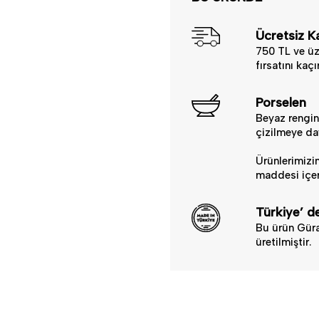
Ücretsiz K
750 TL ve üz
fırsatını kaç
Porselen
Beyaz rengind
çizilmeye day
Ürünlerimizin
maddesi içer
Türkiye’ de
Bu ürün Güra
üretilmiştir.