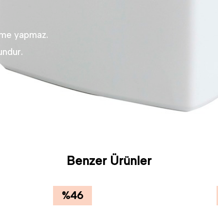
nme yapmaz.
undur.
Benzer Ürünler
%
46