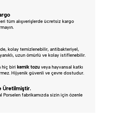
argo
eri tüm alışverişlerde ücretsiz kargo
ırmayın.
e, kolay temizlenebilir, antibakteriyel,
anıklı, uzun ömürlü ve kolay istiflenebilir.
 hiç biri
kemik tozu
veya hayvansal katkı
mez. Hijyenik güvenli ve çevre dostudur.
 Üretilmiştir.
l Porselen fabrikamızda sizin için özenle