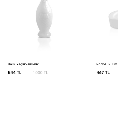
Balık Yağlık-sirkelik
Rodos 17 Cm 
544
TL
1.000
TL
467
TL
SEPETE EKLE
SEPETE EK