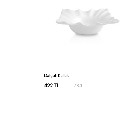
Dalgalı Küllük
422
TL
784
TL
SEPETE EKLE