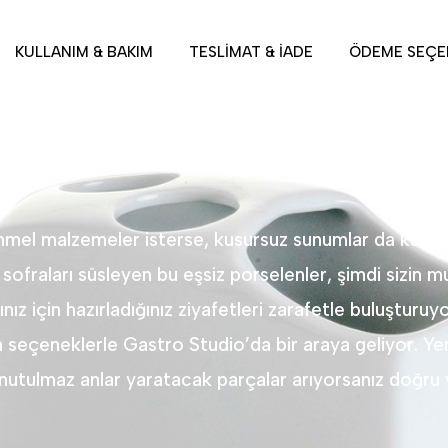
KULLANIM & BAKIM
TESLIMAT & İADE
ÖDEME SEÇE
el malzemeler isterse, kusursuz sunumlar da kusursu
 sofraları süsleyen bu eşsiz porselenler, şimdi sizin mu
ız için hazırladığınız ziyafetleri zarafetle buluşturuy
in seçeneklerle Gastro Studio’da bir araya geliyor. Ye
nutulmaz anlar yaratacak parçalar arıyorsanız doğru 