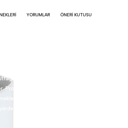
NEKLERI
YORUMLAR
ÖNERI KUTUSU
z porselenler ister. Gastro Studio
tfağınız için hazır. Dünya şeflerine
or. Profesyonellerin sofrada ihtiyaç
meklerinizi taçlandıracak, sofranıza
yerdesiniz.