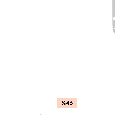
• Renk : Beyaz
• Miktar : 1 Adet
• Pürüzsüz yüzeyi sayesinde lekele
• Bulaşık makinesinde kullanıma uyg
• Türkiye'de üretilmiştir.
Güle güle kullanın.
%
46