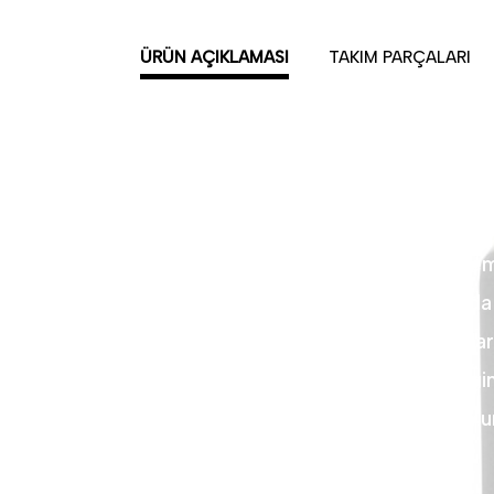
ÜRÜN AÇIKLAMASI
TAKIM PARÇALARI
Gastro Studio "Yeni Mutfak Kültürü"
Mükemmel bir yemek nasıl ki mükemm
ile tanışın. Dünyanın dört bir yanında
ilham veren Gastro Studio, konukların
duyduğu ışıltı, kalite ve asalet zeng
heyecan katacak, konuklarınız için u
• Ürün : Porselen