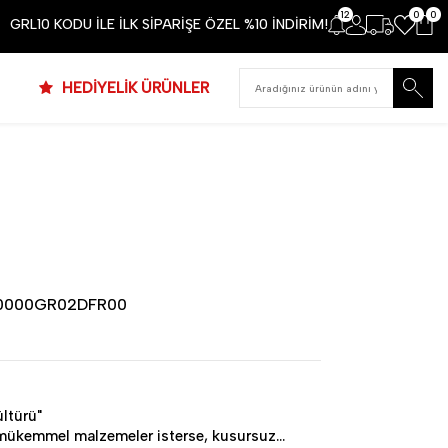
12
0
0
GRL10 KODU İLE İLK SİPARİŞE ÖZEL %10 İNDİRİM!
HEDİYELİK ÜRÜNLER
0000GR02DFR00
ltürü"
mükemmel malzemeler isterse, kusursuz