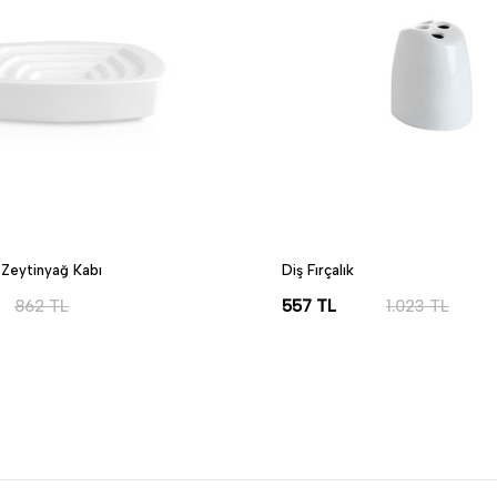
Zeytinyağ Kabı
Diş Fırçalık
862
TL
557
TL
1.023
TL
LE
SEPETE EKLE