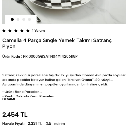
1 Yorum
Camelia 4 Parça Sıngle Yemek Takımı Satranç
Piyon
Ürün Kodu :
PR.0000GBSATN04Y14206118P
Satranç zevkinizi porselene taşıdık.15. yüzyıldan itibaren Avrupa'da soylular
arasında popüler bir oyun haline gelen ''Kraliyet Oyunu'', 20. yüzyıl
Avrupası'nda dünyanın en popüler oyunlarından biri haline geldi.
• Ürün : Bone Porselen
• Renk : Dekorlu Krem Porselen
DEVAMI
• Parça Sayısı : 4 Parça
• Miktar : 1 kişilik
• Pürüzsüz yüzeyi sayesinde lekelenme yapmaz.
2.454
TL
• Bulaşık makinesinde yıkanılabilir.
• Türkiye'de üretilmiştir.
Güle güle kullanın.
Havale Fiyatı :
2.331
TL
%5
İndirim