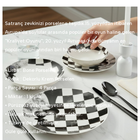
Satranç zevkinizi porselene taşıdık.15. yüzyıldan itibaren
Avrupa'da soylular arasında popüler bir oyun haline gelen
''Kraliyet Oyunu'', 20. yüzyıl Avrupası'nda dünyanın en
popüler oyunlarından biri haline geldi.
• Ürün : Bone Porselen
• Renk : Dekorlu Krem Porselen
• Parça Sayısı : 4 Parça
• Miktar : 1 kişilik
• Pürüzsüz yüzeyi sayesinde lekelenme yapmaz.
• Bulaşık makinesinde yıkanılabilir.
• Türkiye'de üretilmiştir.
Güle güle kullanın.