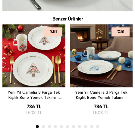
Benzer Ürünler
%
51
%
51
Yeni Yıl Camelia 3 Parça Tek
Yeni Yıl Camelia 3 Parça Tek
Kişilik Bone Yemek Takımı -
Kişilik Bone Yemek Takımı -
6268
6483
736
TL
736
TL
1.503
TL
1.503
TL