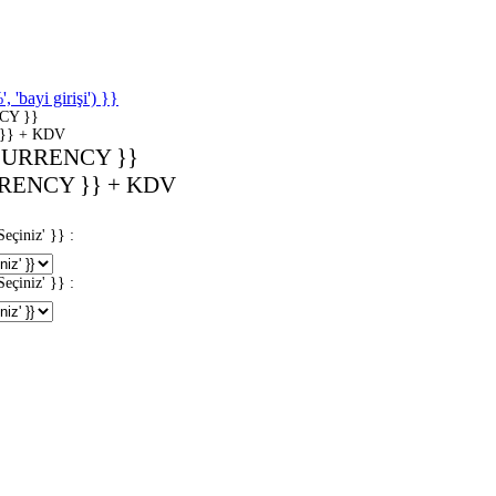
'bayi girişi') }}
CY }}
}} + KDV
CURRENCY }}
RENCY }} + KDV
iniz' }} :
iniz' }} :