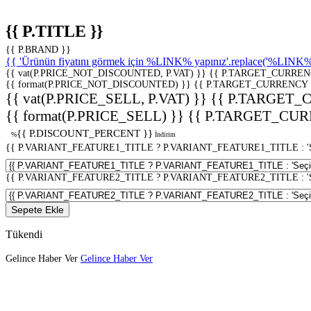
{{ P.TITLE }}
{{ P.BRAND }}
{{ 'Ürünün fiyatını görmek için %LINK% yapınız'.replace('%LINK%', 
{{ vat(P.PRICE_NOT_DISCOUNTED, P.VAT) }}
{{ P.TARGET_CURREN
{{ format(P.PRICE_NOT_DISCOUNTED) }}
{{ P.TARGET_CURRENCY 
{{ vat(P.PRICE_SELL, P.VAT) }}
{{ P.TARGET_
{{ format(P.PRICE_SELL) }}
{{ P.TARGET_CUR
{{ P.DISCOUNT_PERCENT }}
%
İndirim
{{ P.VARIANT_FEATURE1_TITLE ? P.VARIANT_FEATURE1_TITLE : 'Seç
{{ P.VARIANT_FEATURE2_TITLE ? P.VARIANT_FEATURE2_TITLE : 'Seç
Sepete Ekle
Tükendi
Gelince Haber Ver
Gelince Haber Ver