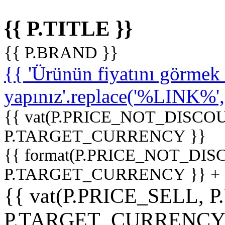
{{ P.TITLE }}
{{ P.BRAND }}
{{ 'Ürünün fiyatını görme
yapınız'.replace('%LINK%', '
{{ vat(P.PRICE_NOT_DISCOU
P.TARGET_CURRENCY }}
{{ format(P.PRICE_NOT_DI
P.TARGET_CURRENCY }} +
{{ vat(P.PRICE_SELL, P
P.TARGET_CURRENCY