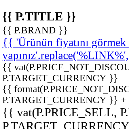
{{ P.TITLE }}
{{ P.BRAND }}
{{ 'Ürünün fiyatını görme
yapınız'.replace('%LINK%', '
{{ vat(P.PRICE_NOT_DISCOU
P.TARGET_CURRENCY }}
{{ format(P.PRICE_NOT_DI
P.TARGET_CURRENCY }} +
{{ vat(P.PRICE_SELL, P
P.TARGET_CURRENCY