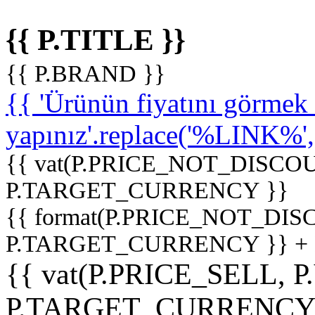
{{ P.TITLE }}
{{ P.BRAND }}
{{ 'Ürünün fiyatını görme
yapınız'.replace('%LINK%', '
{{ vat(P.PRICE_NOT_DISCOU
P.TARGET_CURRENCY }}
{{ format(P.PRICE_NOT_DI
P.TARGET_CURRENCY }} +
{{ vat(P.PRICE_SELL, P
P.TARGET_CURRENCY