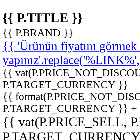
{{ P.TITLE }}
{{ P.BRAND }}
{{ 'Ürünün fiyatını görme
yapınız'.replace('%LINK%', '
{{ vat(P.PRICE_NOT_DISCOU
P.TARGET_CURRENCY }}
{{ format(P.PRICE_NOT_DI
P.TARGET_CURRENCY }} +
{{ vat(P.PRICE_SELL, P
P.TARGET_CURRENCY