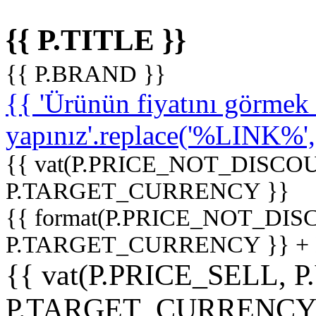
{{ P.TITLE }}
{{ P.BRAND }}
{{ 'Ürünün fiyatını görme
yapınız'.replace('%LINK%', '
{{ vat(P.PRICE_NOT_DISCOU
P.TARGET_CURRENCY }}
{{ format(P.PRICE_NOT_DI
P.TARGET_CURRENCY }} +
{{ vat(P.PRICE_SELL, P
P.TARGET_CURRENCY