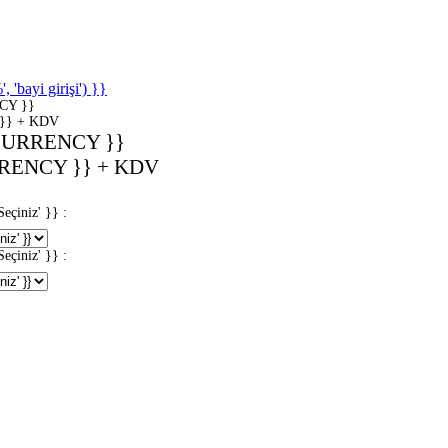
'bayi girişi') }}
CY }}
}} + KDV
CURRENCY }}
RENCY }} + KDV
iniz' }} :
iniz' }} :