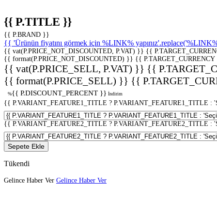
{{ P.TITLE }}
{{ P.BRAND }}
{{ 'Ürünün fiyatını görmek için %LINK% yapınız'.replace('%LINK%', 
{{ vat(P.PRICE_NOT_DISCOUNTED, P.VAT) }}
{{ P.TARGET_CURREN
{{ format(P.PRICE_NOT_DISCOUNTED) }}
{{ P.TARGET_CURRENCY 
{{ vat(P.PRICE_SELL, P.VAT) }}
{{ P.TARGET_
{{ format(P.PRICE_SELL) }}
{{ P.TARGET_CUR
{{ P.DISCOUNT_PERCENT }}
%
İndirim
{{ P.VARIANT_FEATURE1_TITLE ? P.VARIANT_FEATURE1_TITLE : 'Seç
{{ P.VARIANT_FEATURE2_TITLE ? P.VARIANT_FEATURE2_TITLE : 'Seç
Sepete Ekle
Tükendi
Gelince Haber Ver
Gelince Haber Ver