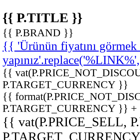
{{ P.TITLE }}
{{ P.BRAND }}
{{ 'Ürünün fiyatını görme
yapınız'.replace('%LINK%', '
{{ vat(P.PRICE_NOT_DISCOU
P.TARGET_CURRENCY }}
{{ format(P.PRICE_NOT_DI
P.TARGET_CURRENCY }} +
{{ vat(P.PRICE_SELL, P
P.TARGET_CURRENCY