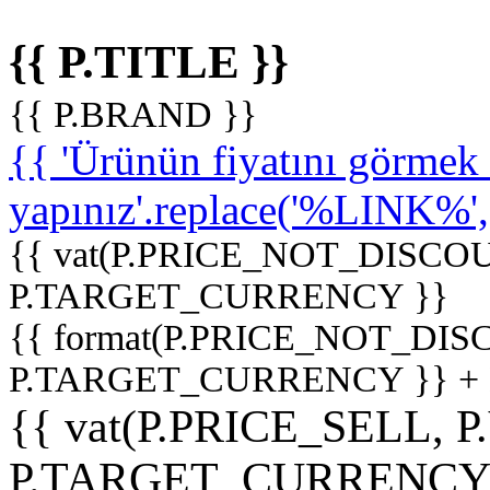
{{ P.TITLE }}
{{ P.BRAND }}
{{ 'Ürünün fiyatını görme
yapınız'.replace('%LINK%', '
{{ vat(P.PRICE_NOT_DISCOU
P.TARGET_CURRENCY }}
{{ format(P.PRICE_NOT_DI
P.TARGET_CURRENCY }} +
{{ vat(P.PRICE_SELL, P
P.TARGET_CURRENCY