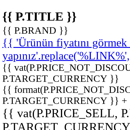
{{ P.TITLE }}
{{ P.BRAND }}
{{ 'Ürünün fiyatını görme
yapınız'.replace('%LINK%', '
{{ vat(P.PRICE_NOT_DISCOU
P.TARGET_CURRENCY }}
{{ format(P.PRICE_NOT_DI
P.TARGET_CURRENCY }} +
{{ vat(P.PRICE_SELL, P
P.TARGET_CURRENCY