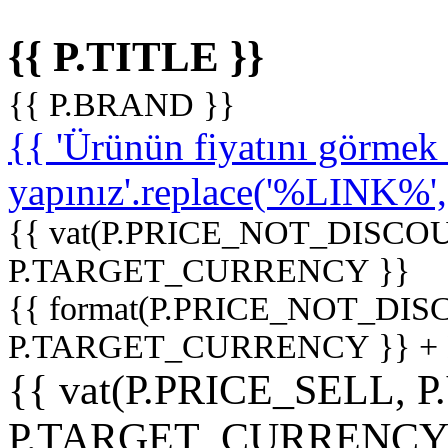
{{ P.TITLE }}
{{ P.BRAND }}
{{ 'Ürünün fiyatını görme
yapınız'.replace('%LINK%', '
{{ vat(P.PRICE_NOT_DISCOU
P.TARGET_CURRENCY }}
{{ format(P.PRICE_NOT_DI
P.TARGET_CURRENCY }} +
{{ vat(P.PRICE_SELL, P
P.TARGET_CURRENCY